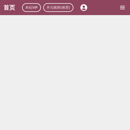
首页
本站VIP
开元棋牌(推荐)