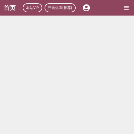
首页
本站VIP
开元棋牌(推荐)