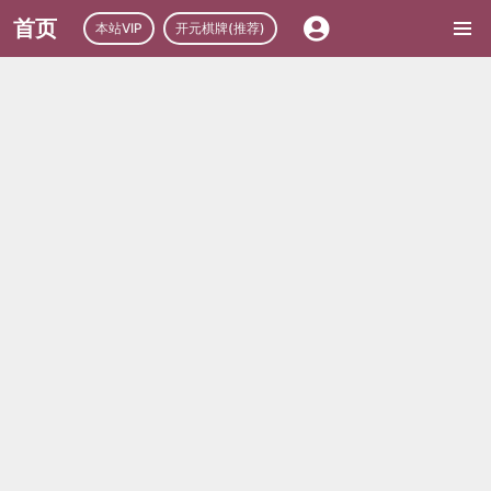
首页
本站VIP
开元棋牌(推荐)