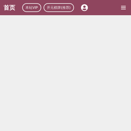
首页
本站VIP
开元棋牌(推荐)