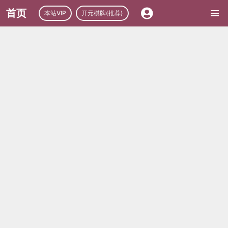
首页
本站VIP
开元棋牌(推荐)