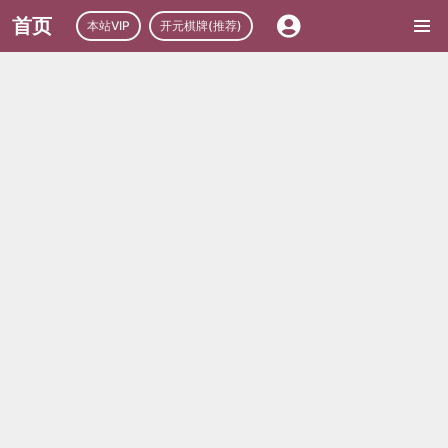
首页
本站VIP
开元棋牌(推荐)