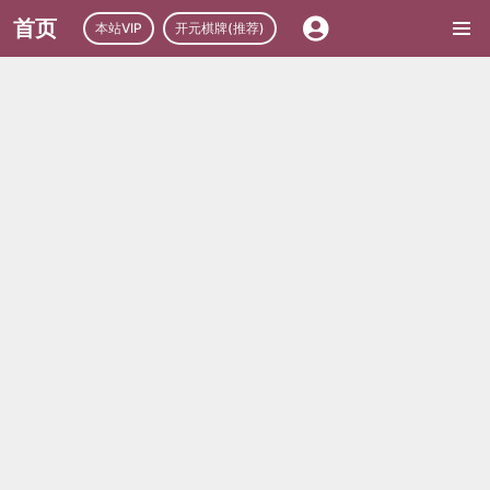
首页
本站VIP
开元棋牌(推荐)