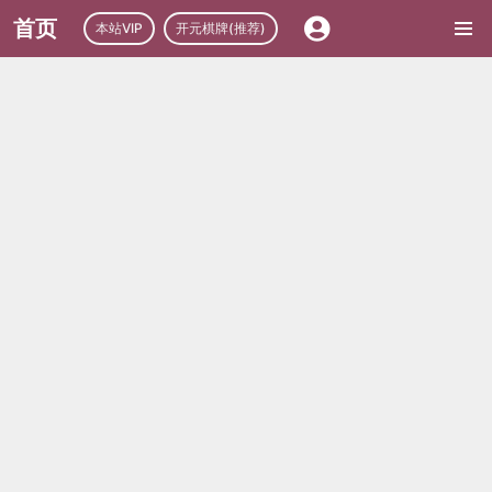
首页
本站VIP
开元棋牌(推荐)