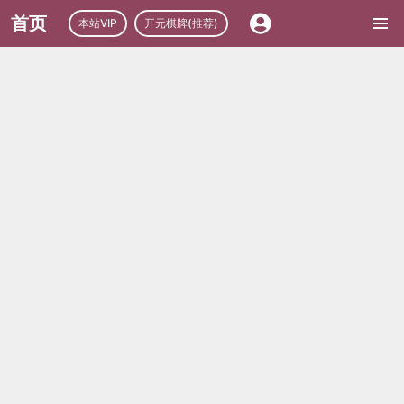
首页
本站VIP
开元棋牌(推荐)