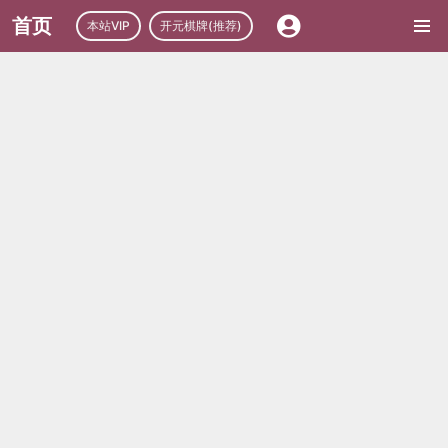
首页
本站VIP
开元棋牌(推荐)