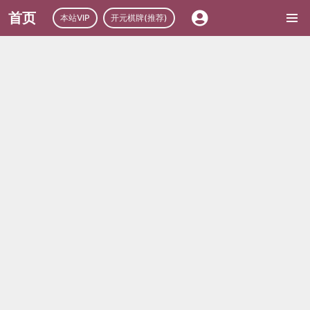
首页
本站VIP
开元棋牌(推荐)