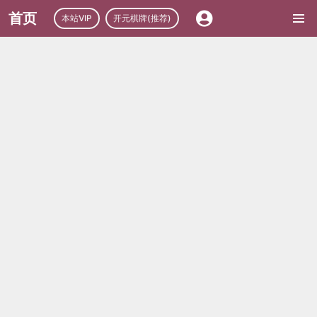
首页
本站VIP
开元棋牌(推荐)