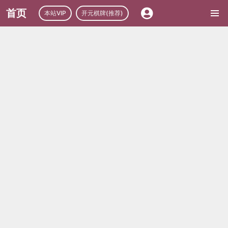
首页
本站VIP
开元棋牌(推荐)