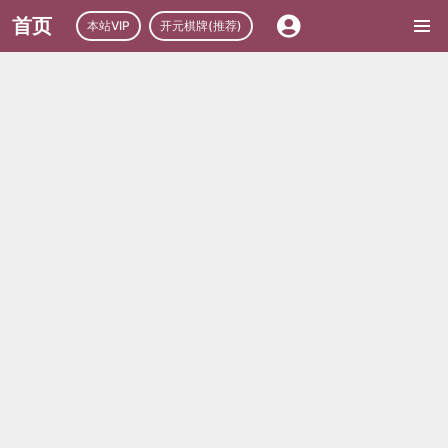
首页
本站VIP
开元棋牌(推荐)