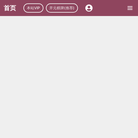
首页
本站VIP
开元棋牌(推荐)