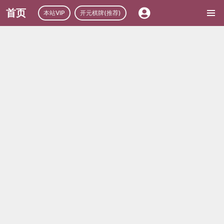
首页
本站VIP
开元棋牌(推荐)