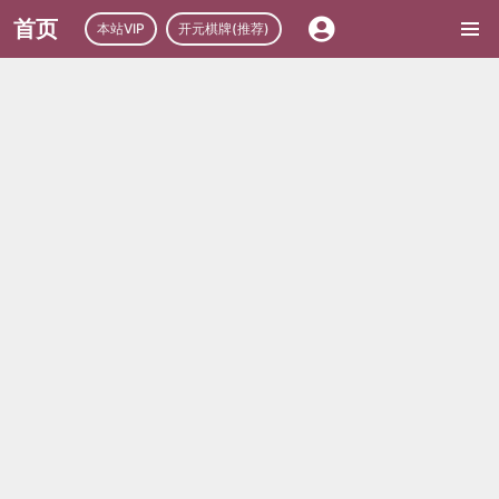
首页
本站VIP
开元棋牌(推荐)