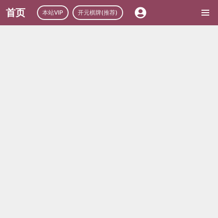
首页
本站VIP
开元棋牌(推荐)