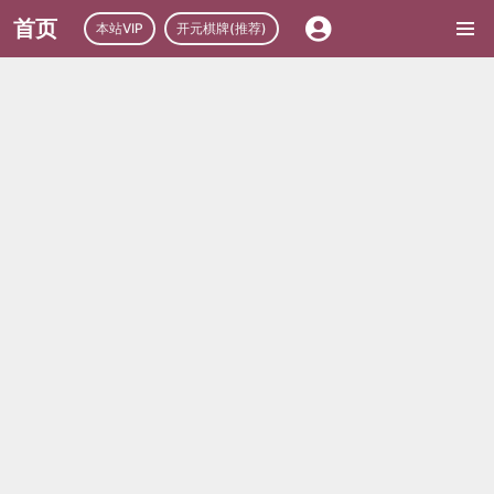
首页
本站VIP
开元棋牌(推荐)