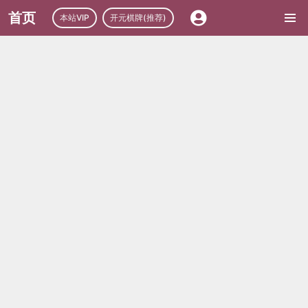
首页
本站VIP
开元棋牌(推荐)