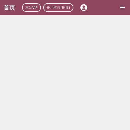
首页
本站VIP
开元棋牌(推荐)