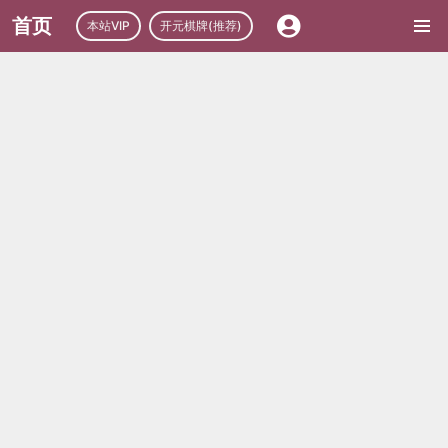
首页
本站VIP
开元棋牌(推荐)