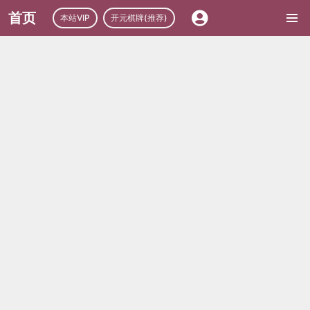
首页
本站VIP
开元棋牌(推荐)