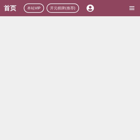
首页
本站VIP
开元棋牌(推荐)