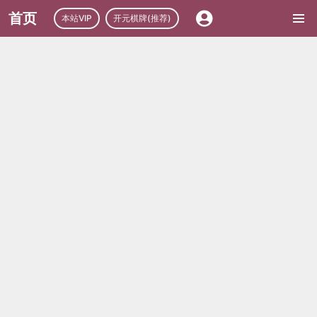
首页
本站VIP
开元棋牌(推荐)