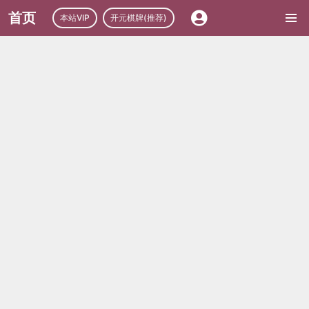
首页
本站VIP
开元棋牌(推荐)