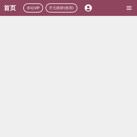
首页
本站VIP
开元棋牌(推荐)