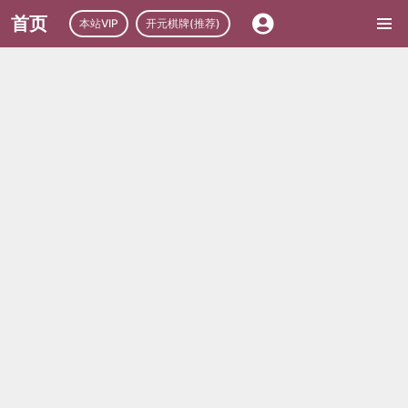
首页
本站VIP
开元棋牌(推荐)