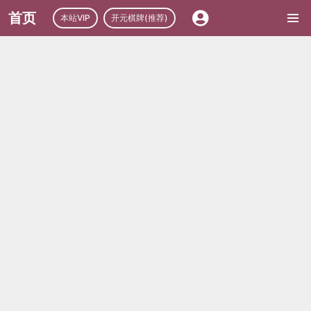
首页
本站VIP
开元棋牌(推荐)