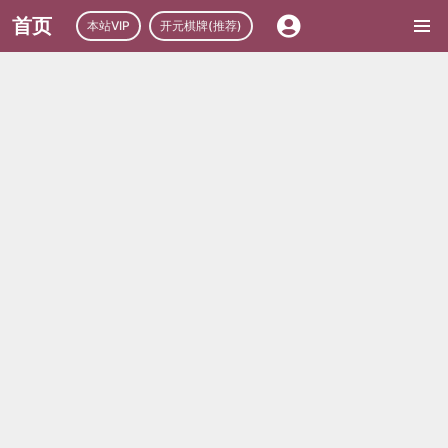
首页
本站VIP
开元棋牌(推荐)