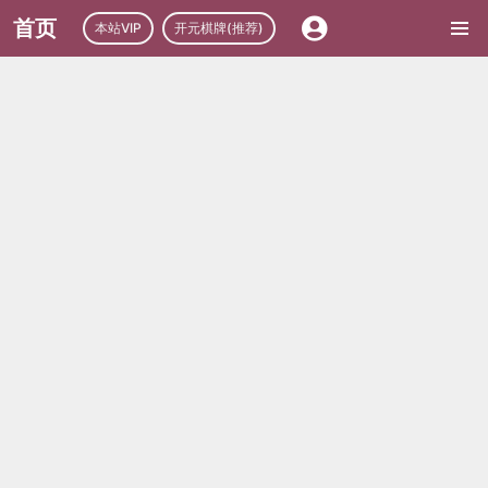
首页
本站VIP
开元棋牌(推荐)