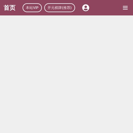
首页
本站VIP
开元棋牌(推荐)