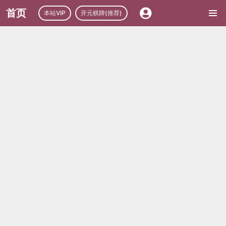
首页
本站VIP
开元棋牌(推荐)