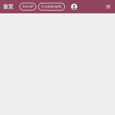
首页
本站VIP
开元棋牌(推荐)