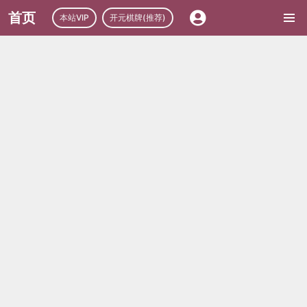
首页
本站VIP
开元棋牌(推荐)