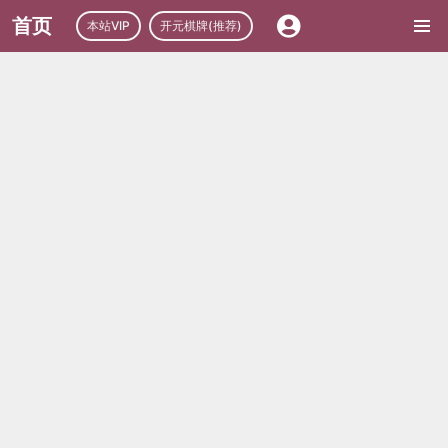
首页
本站VIP
开元棋牌(推荐)