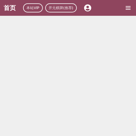
首页
本站VIP
开元棋牌(推荐)