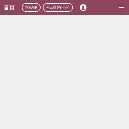
首页
本站VIP
开元棋牌(推荐)