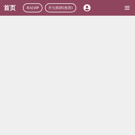
首页
本站VIP
开元棋牌(推荐)