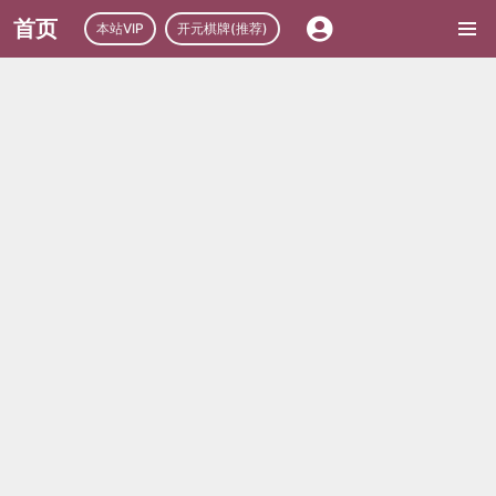
首页
本站VIP
开元棋牌(推荐)