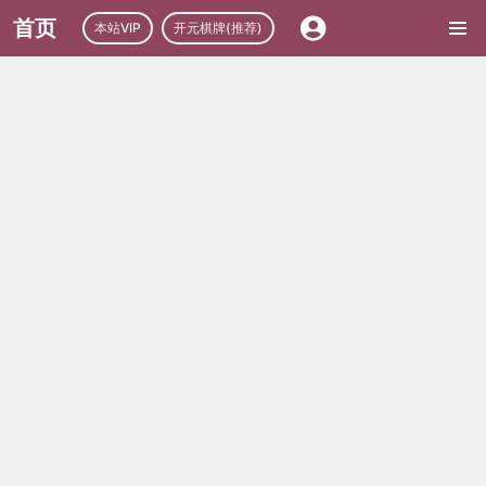
首页
本站VIP
开元棋牌(推荐)