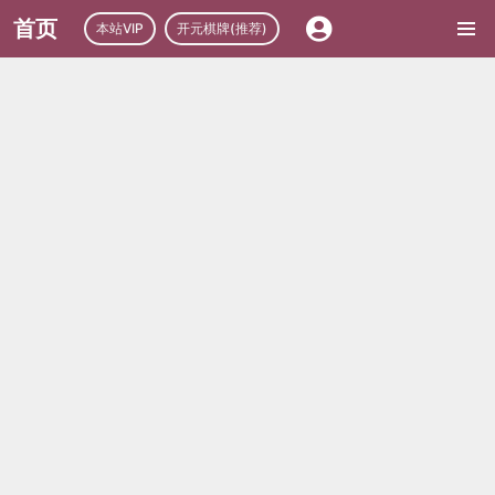
首页
本站VIP
开元棋牌(推荐)