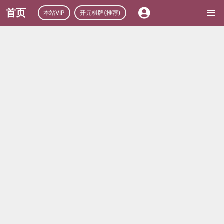
首页
本站VIP
开元棋牌(推荐)