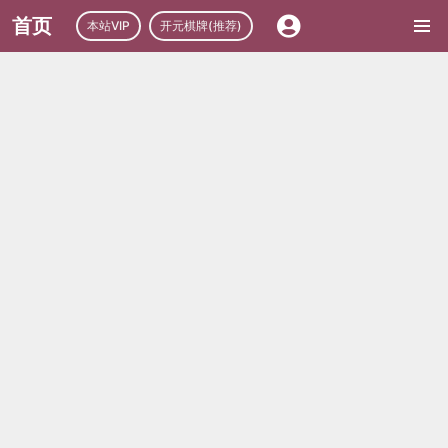
首页
本站VIP
开元棋牌(推荐)