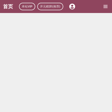
首页
本站VIP
开元棋牌(推荐)