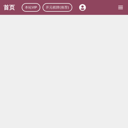
首页
本站VIP
开元棋牌(推荐)