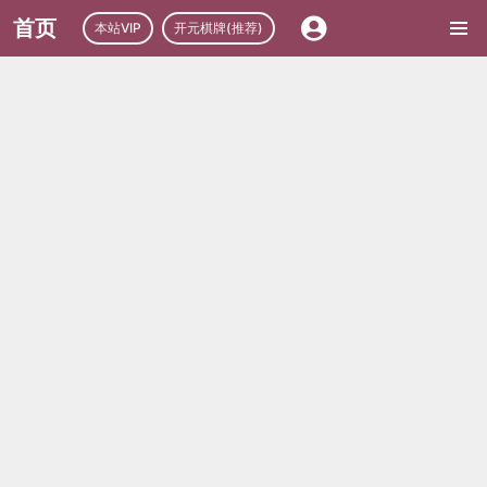
首页
本站VIP
开元棋牌(推荐)