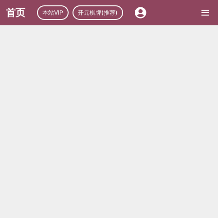
首页
本站VIP
开元棋牌(推荐)