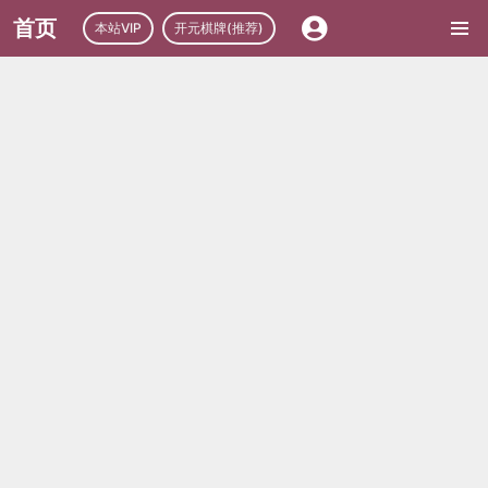
首页
本站VIP
开元棋牌(推荐)