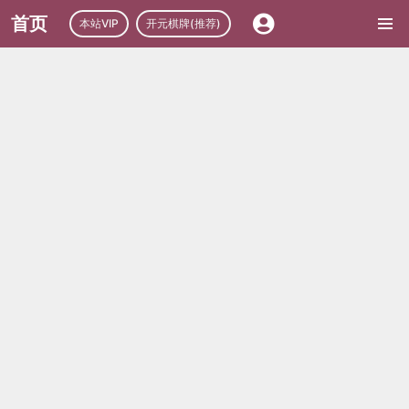
首页
本站VIP
开元棋牌(推荐)